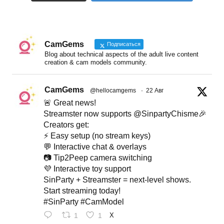
CamGems
Подписаться
Blog about technical aspects of the adult live content
creation & cam models community.
CamGems
@hellocamgems
·
22 Авг
🚨 Great news!
Streamster now supports @SinpartyChisme🎉
Creators get:
⚡ Easy setup (no stream keys)
💬 Interactive chat & overlays
📷 Tip2Peep camera switching
💜 Interactive toy support
SinParty + Streamster = next-level shows.
Start streaming today!
#SinParty #CamModel
1
1
X