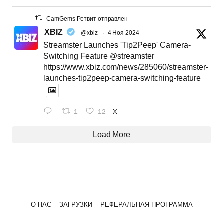
CamGems Ретвит отправлен
XBIZ
@xbiz
·
4 Ноя 2024
Streamster Launches 'Tip2Peep' Camera-
Switching Feature @streamster
https://www.xbiz.com/news/285060/streamster-
launches-tip2peep-camera-switching-feature
1
12
X
Load More
О НАС
ЗАГРУЗКИ
РЕФЕРАЛЬНАЯ ПРОГРАММА