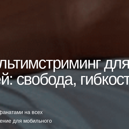
льтимстриминг дл
: свобода, гибкост
фанатами на всех
ение для мобильного