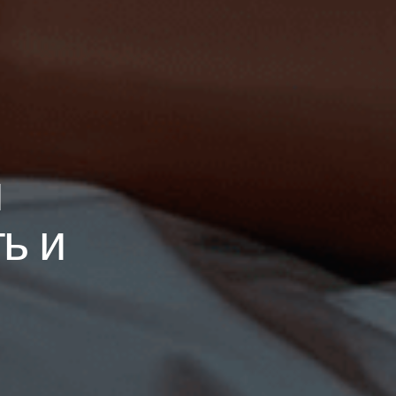
я
ь и