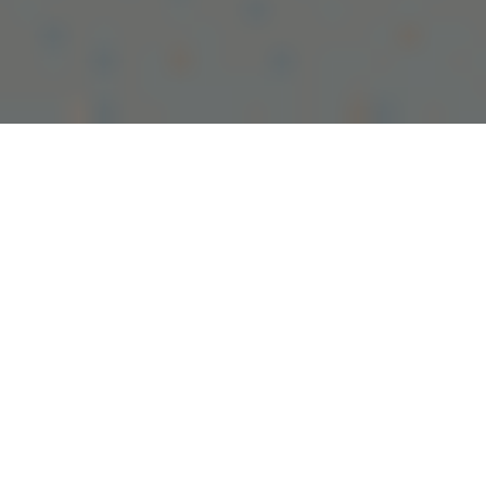
Вебкам-модели постоянно ищут способы выделиться,
удержать внимание зрителей и увеличить доход. Один
из простых, но эффективных инструментов — это
заранее подготовленные текстовые оверлеи. Эти
короткие, яркие фразы помогают донести нужные
сообщения, создать настроение и направить
аудиторию, не отвлекаясь от выступления.
Преимущества текстовых
оверлеев в трансляции