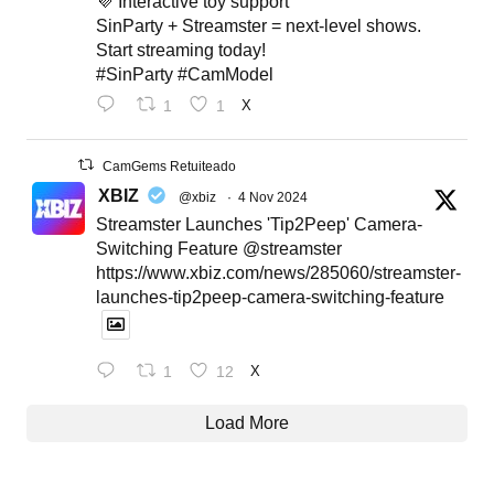
💜 Interactive toy support
SinParty + Streamster = next-level shows.
Start streaming today!
#SinParty #CamModel
1
1
X
CamGems Retuiteado
XBIZ
@xbiz
·
4 Nov 2024
Streamster Launches 'Tip2Peep' Camera-
Switching Feature @streamster
https://www.xbiz.com/news/285060/streamster-
launches-tip2peep-camera-switching-feature
1
12
X
Load More