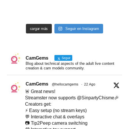
cargar más
Seguir en Instagram
CamGems
Seguir
Blog about technical aspects of the adult live content
creation & cam models community.
CamGems
@hellocamgems
·
22 Ago
🚨 Great news!
Streamster now supports @SinpartyChisme🎉
Creators get:
⚡ Easy setup (no stream keys)
💬 Interactive chat & overlays
📷 Tip2Peep camera switching